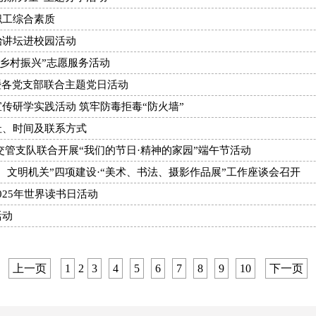
职工综合素质
治讲坛进校园活动
乡村振兴”志愿服务活动
暨各党支部联合主题党日活动
传研学实践活动 筑牢防毒拒毒“防火墙”
址、时间及联系方式
交管支队联合开展“我们的节日·精神的家园”端午节活动
、文明机关”四项建设·“美术、书法、摄影作品展”工作座谈会召开
025年世界读书日活动
活动
上一页
1
2
3
4
5
6
7
8
9
10
下一页