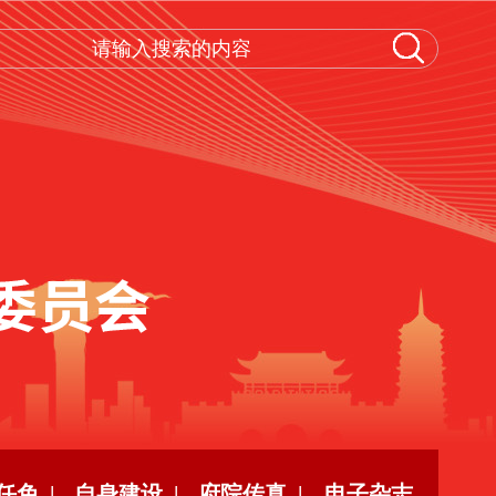
任免 |
自身建设 |
府院传真 |
电子杂志