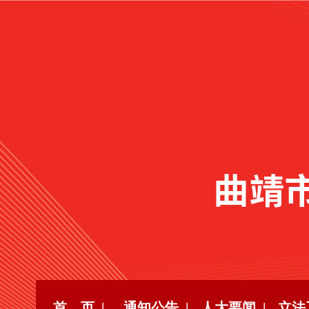
首 页 |
通知公告 |
人大要闻 |
立法