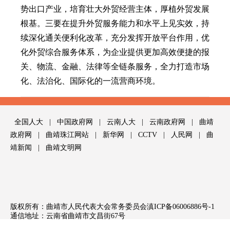
势出口产业，培育壮大外贸经营主体，厚植外贸发展
根基。三要在提升外贸服务能力和水平上见实效，持
续深化通关便利化改革，充分发挥开放平台作用，优
化外贸综合服务体系，为企业提供更加高效便捷的报
关、物流、金融、法律等全链条服务，全力打造市场
化、法治化、国际化的一流营商环境。
全国人大
|
中国政府网
|
云南人大
|
云南政府网
|
曲靖
政府网
|
曲靖珠江网站
|
新华网
|
CCTV
|
人民网
|
曲
靖新闻
|
曲靖文明网
版权所有：曲靖市人民代表大会常务委员会
滇ICP备06006886号-1
通信地址：云南省曲靖市文昌街67号
邮政编码：655000 网站信箱：
qjrd@vip.163.com