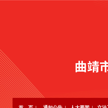
首 页 |
通知公告 |
人大要闻 |
立法