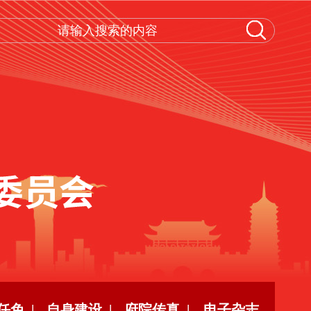
任免 |
自身建设 |
府院传真 |
电子杂志