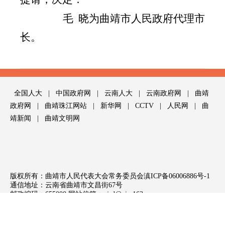
毛
晓为曲靖市人民政府代理市
长。
全国人大
|
中国政府网
|
云南人大
|
云南政府网
|
曲靖
政府网
|
曲靖珠江网站
|
新华网
|
CCTV
|
人民网
|
曲
靖新闻
|
曲靖文明网
版权所有：曲靖市人民代表大会常务委员会
滇ICP备06006886号-1
通信地址：云南省曲靖市文昌街67号
邮政编码：655000 网站信箱：
qjrd@vip.163.com
技术支持：
曲靖珠江网
网上不良信息举报电话：
12377
滇公网安备 53030202000149号