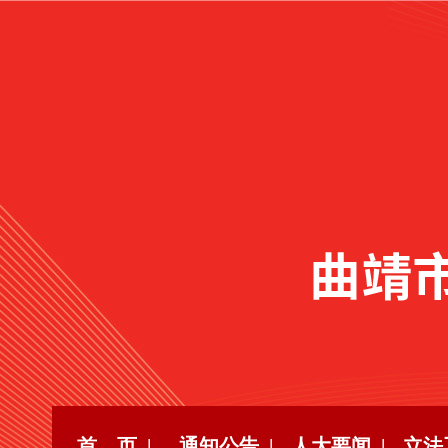
首 页 |
通知公告 |
人大要闻 |
立法