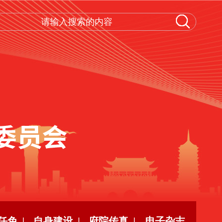
任免 |
自身建设 |
府院传真 |
电子杂志