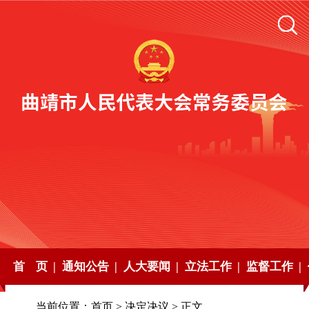
首 页 |
通知公告 |
人大要闻 |
立法工作 |
监督工作 |
当前位置：
首页
>
决定决议
> 正文