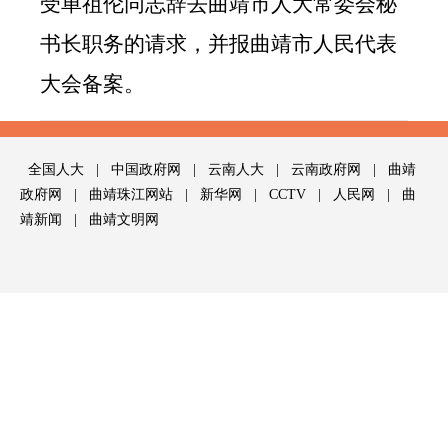
受
单祖伦同志
辞去曲靖市人大常委会秘
书长职务
的请求
，并
报曲靖市人民代表
大会备案
。
全国人大
|
中国政府网
|
云南人大
|
云南政府网
|
曲靖
政府网
|
曲靖珠江网站
|
新华网
|
CCTV
|
人民网
|
曲
靖新闻
|
曲靖文明网
版权所有：曲靖市人民代表大会常务委员会
滇ICP备06006886号-1
通信地址：云南省曲靖市文昌街67号
邮政编码：655000 网站信箱：
qjrd@vip.163.com
技术支持：
曲靖珠江网
网上不良信息举报电话：
12377
滇公网安备 53030202000149号