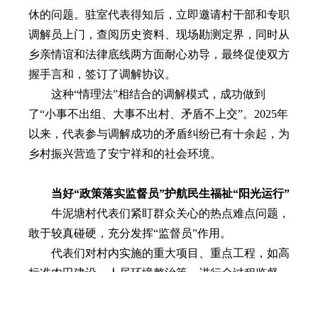
休的问题。驻室代表得知后，立即邀请村干部和专职
调解员上门，查阅历史资料、现场勘测定界，同时从
乡亲情谊和法律底线两方面耐心劝导，最终促使双方
握手言和，签订了调解协议。
这种“情理法”相结合的调解模式，成功做到
了“小事不出组、大事不出村、矛盾不上交”。2025年
以来，代表参与调解成功的矛盾纠纷已有十余起，为
乡村振兴营造了安宁祥和的社会环境。
当好“政策落实监督员”护航民生福祉“阳光运行”
牛泥塘村代表们紧盯群众关心的热点难点问题，
敢于较真碰硬，充分发挥“监督员”作用。
代表们对村内实施的重大项目、重点工程，如高
标准农田建设、人居环境整治等，进行全过程监督，
确保工程质量和资金使用安全。在涉及群众切身利益
的民生领域，如低保户评议、公益性岗位招聘、宅基