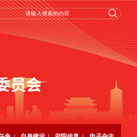
任免 |
自身建设 |
府院传真 |
电子杂志