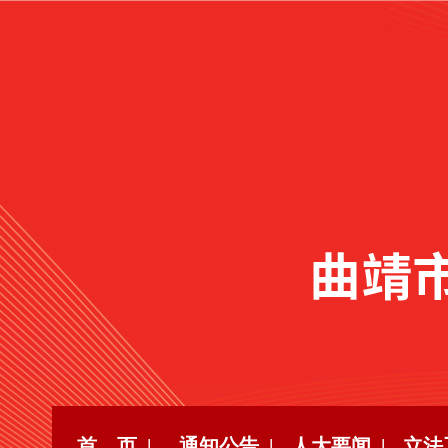
首 页 |
通知公告 |
人大要闻 |
立法