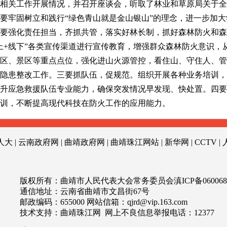
关工作开展情况，并召开座谈会，听取了林业和草原局关于全
要牢固树立和践行“绿色青山就是金山银山”的理念，进一步加
要强化责任担当，齐抓共管，落实好林长制，抓好森林防火和森
上+线下”各类宣传渠道进行宣传教育，增强群众森林防火意识，
区、景区等重点点位，强化进山火源管控，看住山、守住人、管
隐患整改工作。三要抓队伍，促规范。组织开展各种业务培训，
升应急救援队伍专业能力，确保突发情况早发现、快处置。四要
训，不断提高现代科技在防火工作的应用能力。
人大
|
云南政府网
|
曲靖政府网
|
曲靖珠江网站
|
新华网
|
CCTV
|
版权所有：曲靖市人民代表大会常务委员会
滇ICP备060068
通信地址：云南省曲靖市文昌街67号
邮政编码：655000 网站信箱：
qjrd@vip.163.com
技术支持：
曲靖珠江网
网上不良信息举报电话：
12377