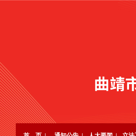
首 页 |
通知公告 |
人大要闻 |
立法