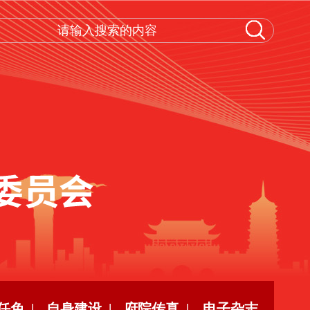
任免 |
自身建设 |
府院传真 |
电子杂志