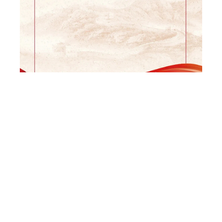
全国人大
|
中国政府网
|
云南人大
|
云南政府网
|
曲靖
政府网
|
曲靖珠江网站
|
新华网
|
CCTV
|
人民网
|
曲
靖新闻
|
曲靖文明网