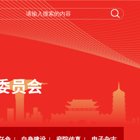
任免 |
自身建设 |
府院传真 |
电子杂志