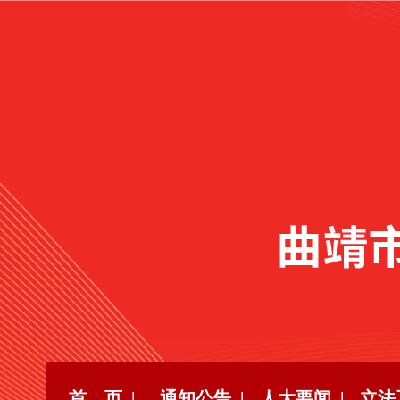
首 页 |
通知公告 |
人大要闻 |
立法