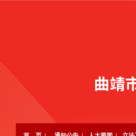
首 页 |
通知公告 |
人大要闻 |
立法