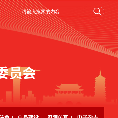
任免 |
自身建设 |
府院传真 |
电子杂志