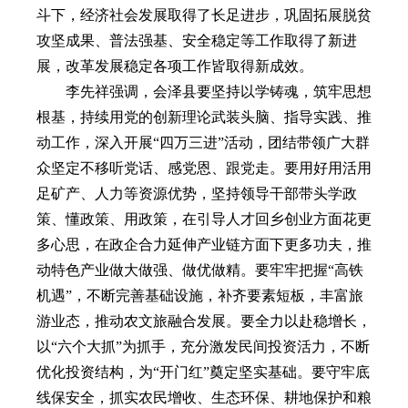
斗下，经济社会发展取得了长足进步，巩固拓展脱贫
攻坚成果、普法强基、安全稳定等工作取得了新进
展，改革发展稳定各项工作皆取得新成效。
李先祥强调，会泽县要坚持以学铸魂，筑牢思想
根基，持续用党的创新理论武装头脑、指导实践、推
动工作，深入开展“四万三进”活动，团结带领广大群
众坚定不移听党话、感党恩、跟党走。要用好用活用
足矿产、人力等资源优势，坚持领导干部带头学政
策、懂政策、用政策，在引导人才回乡创业方面花更
多心思，在政企合力延伸产业链方面下更多功夫，推
动特色产业做大做强、做优做精。要牢牢把握“高铁
机遇”，不断完善基础设施，补齐要素短板，丰富旅
游业态，推动农文旅融合发展。要全力以赴稳增长，
以“六个大抓”为抓手，充分激发民间投资活力，不断
优化投资结构，为“开门红”奠定坚实基础。要守牢底
线保安全，抓实农民增收、生态环保、耕地保护和粮