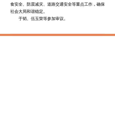
食安全、防震减灾、道路交通安全等重点工作，确保
社会大局和谐稳定。
于韬、伍玉荣等参加审议。
全国人大
|
中国政府网
|
云南人大
|
云南政府网
|
曲靖
政府网
|
曲靖珠江网站
|
新华网
|
CCTV
|
人民网
|
曲
靖新闻
|
曲靖文明网
版权所有：曲靖市人民代表大会常务委员会
滇ICP备06006886号-1
通信地址：云南省曲靖市文昌街67号
邮政编码：655000 网站信箱：
qjrd@vip.163.com
技术支持：
曲靖珠江网
网上不良信息举报电话：
12377
滇公网安备 53030202000149号