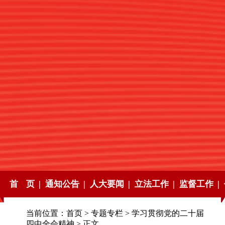
首 页 |
通知公告 |
人大要闻 |
立法工作 |
监督工作 |
当前位置：
首页
>
专题专栏
>
学习贯彻党的二十届
四中全会精神
> 正文