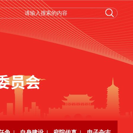
任免 |
自身建设 |
府院传真 |
电子杂志