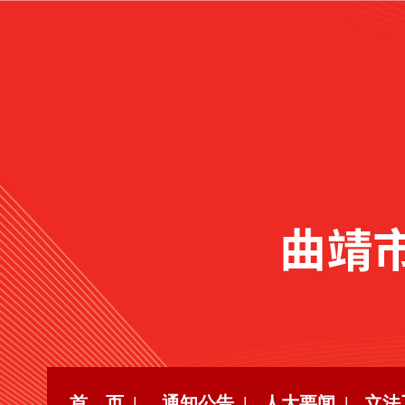
首 页 |
通知公告 |
人大要闻 |
立法