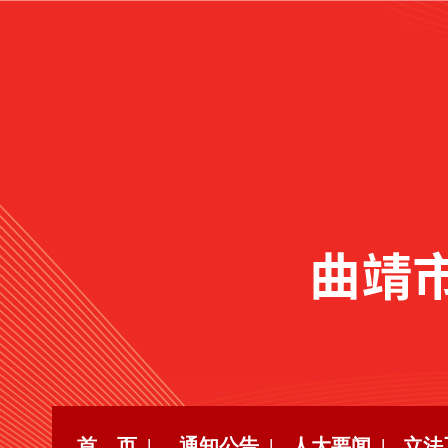
首 页 |
通知公告 |
人大要闻 |
立法