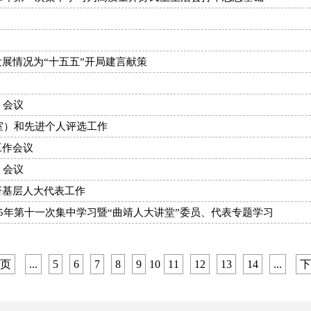
展情况为“十五五”开局建言献策
）会议
室）和先进个人评选工作
工作会议
）会议
研基层人大代表工作
5年第十一次集中学习暨“曲靖人大讲堂”委员、代表专题学习
页
...
5
6
7
8
9
10
11
12
13
14
...
下