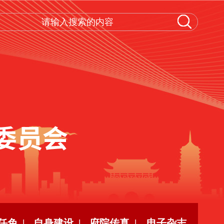
任免 |
自身建设 |
府院传真 |
电子杂志