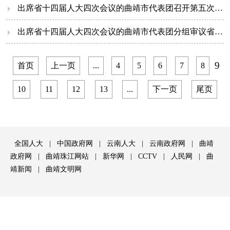
出席省十四届人大四次会议的曲靖市代表团召开第五次全体会议
出席省十四届人大四次会议的曲靖市代表团分组审议省人大常委会工作报告、省法检“两院”工作报告
9
首页
上一页
...
4
5
6
7
8
10
11
12
13
...
下一页
尾页
全国人大
|
中国政府网
|
云南人大
|
云南政府网
|
曲靖
政府网
|
曲靖珠江网站
|
新华网
|
CCTV
|
人民网
|
曲
靖新闻
|
曲靖文明网
版权所有：曲靖市人民代表大会常务委员会
滇ICP备06006886号-1