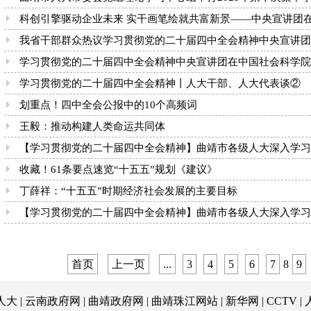
科创引擎驱动企业未来 实干画笔绘就共富新景——中央宣讲团在安
我省干部群众热议学习贯彻党的二十届四中全会精神中央宣讲团报告
学习贯彻党的二十届四中全会精神中央宣讲团在中国社会科学院、浙
学习贯彻党的二十届四中全会精神丨人大干部、人大代表谈②
划重点！四中全会公报中的10个高频词
王毅：推动构建人类命运共同体
【学习贯彻党的二十届四中全会精神】曲靖市各级人大深入学习贯
收藏！61条要点速览“十五五”规划《建议》
丁薛祥：“十五五”时期经济社会发展的主要目标
【学习贯彻党的二十届四中全会精神】曲靖市各级人大深入学习贯
首页
上一页
...
3
4
5
6
7
8
9
人大
|
云南政府网
|
曲靖政府网
|
曲靖珠江网站
|
新华网
|
CCTV
|