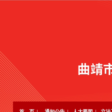
首 页 |
通知公告 |
人大要闻 |
立法