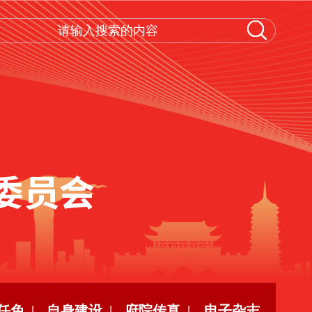
任免 |
自身建设 |
府院传真 |
电子杂志