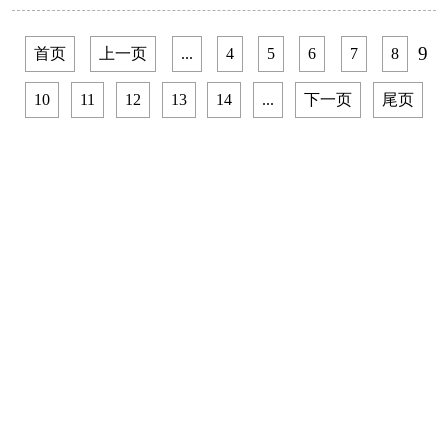
9
首页
上一页
...
4
5
6
7
8
10
11
12
13
14
...
下一页
尾页
全国人大
|
中国政府网
|
云南人大
|
云南政府网
|
曲靖
政府网
|
曲靖珠江网站
|
新华网
|
CCTV
|
人民网
|
曲
靖新闻
|
曲靖文明网
版权所有：曲靖市人民代表大会常务委员会
滇ICP备06006886号-1
通信地址：云南省曲靖市文昌街67号
邮政编码：655000 网站信箱：
qjrd@vip.163.com
技术支持：
曲靖珠江网
网上不良信息举报电话：
12377
滇公网安备 53030202000149号