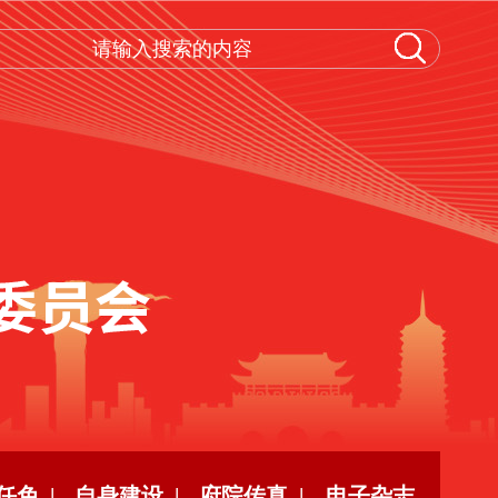
任免 |
自身建设 |
府院传真 |
电子杂志