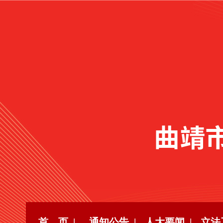
首 页 |
通知公告 |
人大要闻 |
立法